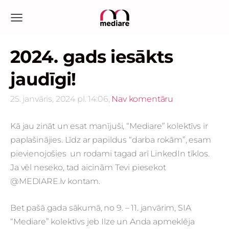
2024. gads iesākts
jaudīgi!
25. janvāris, 2024 pl. 14:06,
Nav komentāru
Kā jau zināt un esat manījuši, “Mediare” kolektīvs ir
paplašinājies. Līdz ar papildus “darba rokām”, esam
pievienojošies un rodami tagad arī LinkedIn tīklos.
Ja vēl neseko, tad aicinām Tevi piesekot
@MEDIARE.lv kontam.
Bet pašā gada sākumā, no 9. – 11. janvārim, SIA
“Mediare” kolektīvs jeb Ilze un Anda apmeklēja