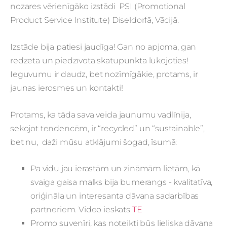
nozares vērienīgāko izstādi PSI (Promotional
Product Service Institute) Diseldorfā, Vācijā.
Izstāde bija patiesi jaudīga! Gan no apjoma, gan
redzētā un piedzīvotā skatupunkta lūkojoties!
Ieguvumu ir daudz, bet nozīmīgākie, protams, ir
jaunas ierosmes un kontakti!
Protams, ka tāda sava veida jaunumu vadlīnija,
sekojot tendencēm, ir “recycled” un “sustainable”,
bet nu, daži mūsu atklājumi šogad, īsumā:
Pa vidu jau ierastām un zināmām lietām, kā
svaiga gaisa malks bija bumerangs - kvalitatīva,
oriģināla un interesanta dāvana sadarbības
partneriem. Video ieskats
TE
Promo suvenīri, kas noteikti būs lieliska dāvana