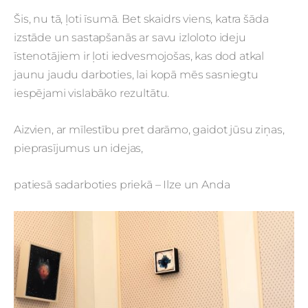
Šis, nu tā, ļoti īsumā. Bet skaidrs viens, katra šāda
izstāde un sastapšanās ar savu izloloto ideju
īstenotājiem ir ļoti iedvesmojošas, kas dod atkal
jaunu jaudu darboties, lai kopā mēs sasniegtu
iespējami vislabāko rezultātu.
Aizvien, ar mīlestību pret darāmo, gaidot jūsu ziņas,
pieprasījumus un idejas,
patiesā sadarboties priekā – Ilze un Anda