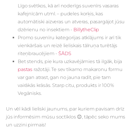
Līgo svētkos, kā arī noderīgs suvenīrs vasaras
kafejnīcām utml. – pudeles korķis, kas
automātiski aizveras un atveras, pasargājot jūsu
dzērienu no insektiem -
BillytheClip
Promo suvenīru kategorijas atklājums ir arī tik
vienkāršais un reizē lieliskais tālruņa turētājs
riteņbraucējiem -
ŠĀDS
Bet stends, pie kura uzkavējāmies tā ilgāk, bija
pastas
ražotāji. Te sev tīkamo makaronu formu
var gan atrast, gan no jauna radīt, pie tam
vairākās krāsās. Starp citu, produkts ir 100%
Vegānisks.
Un vēl kādi lieliski jaunums, par kuriem pavisam drīz
jūs informēsim mūsu soctīklos 😊, tāpēc seko mums
un uzzini pirmais!