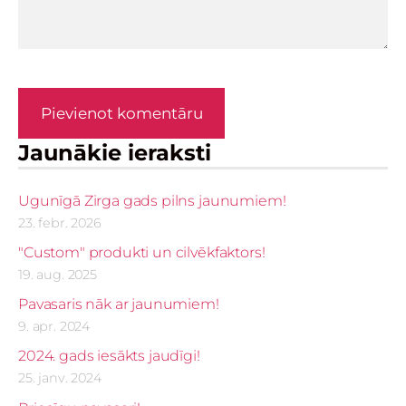
Jaunākie ieraksti
Ugunīgā Zirga gads pilns jaunumiem!
23. febr. 2026
"Custom" produkti un cilvēkfaktors!
19. aug. 2025
Pavasaris nāk ar jaunumiem!
9. apr. 2024
2024. gads iesākts jaudīgi!
25. janv. 2024