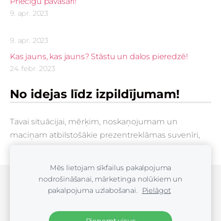
Priecīgu pavasari!
9. apr. 2023
9. apr. 2023
Kas jauns, kas jauns? Stāstu un dalos pieredzē!
24. febr. 2023
No idejas līdz izpildījumam!
Tavai situācijai, mērķim, noskaņojumam un
maciņam atbilstošākie prezentreklāmas suvenīri,
poligrāfijas izstrādājumi, no idejas līdz izpildījumam!
Mēs lietojam sīkfailus pakalpojuma
nodrošināšanai, mārketinga nolūkiem un
Sīkdatnes
pakalpojuma uzlabošanai.
Pielāgot
.