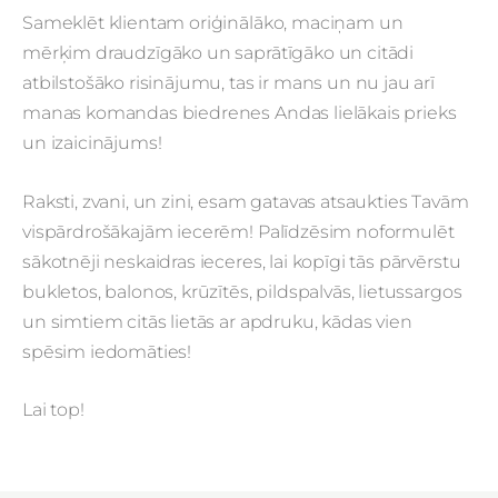
Sameklēt klientam oriģinālāko, maciņam un
mērķim draudzīgāko un saprātīgāko un citādi
atbilstošāko risinājumu, tas ir mans un nu jau arī
manas komandas biedrenes Andas lielākais prieks
un izaicinājums!
Raksti, zvani, un zini, esam gatavas atsaukties Tavām
vispārdrošākajām iecerēm! Palīdzēsim noformulēt
sākotnēji neskaidras ieceres, lai kopīgi tās pārvērstu
bukletos, balonos, krūzītēs, pildspalvās, lietussargos
un simtiem citās lietās ar apdruku, kādas vien
spēsim iedomāties!
Lai top!