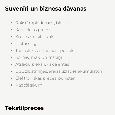
Suvenīri un biznesa dāvanas
Rakstāmpiederumi, blociņi
Kancelejas preces
Krūzes un citi trauki
L:ietussargi
Termokrūzes, termosi, pudeles
Somas, maki un maciņi
Atslēgu piekari, kaklalentas
USB zibatmiņas, ārējās uzlādes akumulatori
Elektroniskās preces, pulksteņi
Radoši sīkumi
Tekstilpreces