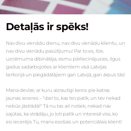
Detaļās ir spēks!
Nav divu vienādu dienu, nav divu vienādu klientu, un
nav divu vienādu pasūtījumu! Par to es, Ilze,
uzņēmuma dibinātāja, esmu pārliecinājusies, ilgus
gadus sadarbojoties ar klientiem visā Latvijas
teritorijā un piegādātājiem gan Latvijā, gan ārpus tās!
Mana devīze, ar kuru aizrautīgi ķeros pie katras
jaunas ieceres – "dari to, kas tev patīk, un tev nekad
nebūs jāstrādā!" Tā nu tas arī notiek, nekad nav
sajūtas, ka strādāju, jo ļoti patīk un interesē viss, ko
esi iecerējis Tu, mans esošais un potenciālais klient!